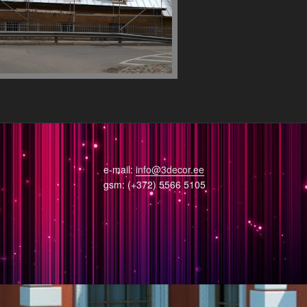
e-mail:
info@3decor.ee
gsm: (+372) 5566 5105