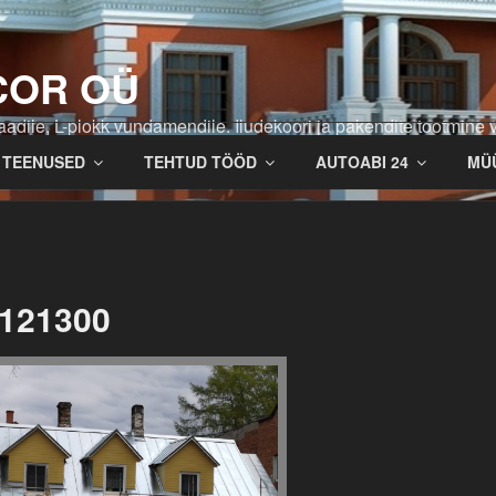
COR OÜ
adile, L-plokk vundamendile. Iludekoori ja pakendite tootmine v
TEENUSED
TEHTUD TÖÖD
AUTOABI 24
MÜ
121300