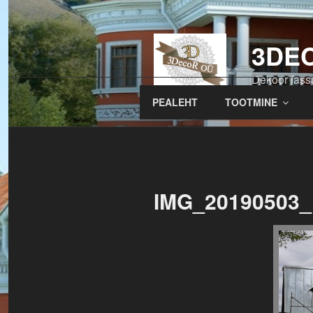
Перейти
к
содержимому
3DE
Dekoor fassa
PEALEHT
TOOTMINE
IMG_20190503_